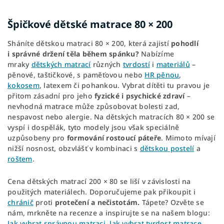
Špičkové dětské matrace 80 × 200
Sháníte dětskou matraci 80 × 200, která zajistí
pohodlí
i
správné držení těla během spánku?
Nabízíme
mraky
dětských matrací
různých
tvrdostí
i
materiálů
–
pěnové, taštičkové, s paměťovou nebo
HR pěnou
,
kokosem
, latexem či pohankou. Vybrat dítěti tu pravou je
přitom zásadní pro jeho
fyzické i psychické zdraví
–
nevhodná matrace může způsobovat bolesti zad,
nespavost nebo alergie. Na dětských matracích 80 × 200 se
vyspí i dospělák, tyto modely jsou však speciálně
uzpůsobeny pro
formování rostoucí páteře
. Mimoto mívají
nižší nosnost, obzvlášť v kombinaci s
dětskou postelí
a
roštem
.
Cena dětských matrací 200 × 80 se liší v závislosti na
použitých materiálech. Doporučujeme pak přikoupit i
chránič
proti
protečení a nečistotám.
Tápete? Ozvěte se
nám, mrkněte na recenze a inspirujte se na našem blogu
:
Jak vybrat správnou matraci
,
Jak vybrat tvrdost matrace
,