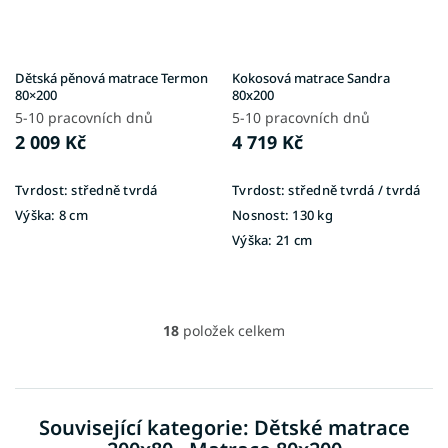
Dětská pěnová matrace Termon
Kokosová matrace Sandra
80×200
80x200
5-10 pracovních dnů
5-10 pracovních dnů
2 009 Kč
4 719 Kč
Tvrdost:
středně tvrdá
Tvrdost:
středně tvrdá / tvrdá
Výška:
8 cm
Nosnost:
130 kg
Výška:
21 cm
18
položek celkem
O
v
l
á
d
Související kategorie: Dětské matrace
a