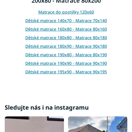
200x80 - Matrace 80x200
c
í
p
Matrace do postýlky 120x60
r
Dětské matrace 140x70 - Matrace 70x140
v
k
Dětské matrace 160x80 - Matrace 80x160
y
Dětské matrace 180x80 - Matrace 80x180
v
ý
Dětské matrace 180x90 - Matrace 90x180
p
Dětské matrace 190x80 - Matrace 80x190
i
s
Dětské matrace 190x90 - Matrace 90x190
u
Dětské matrace 195x90 - Matrace 90x195
Dětské matrace 200x85 - Matrace 85x200
Dětské matrace 200x90 - Matrace 90x200
Dětské matrace 200x100 - Matrace 100x200
Dětské matrace 200x120 - Matrace 120x200
Sledujte nás i na instagramu
Dětské matrace 200x140 - Matrace 140x200