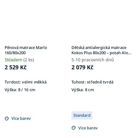
Pěnová matrace Marlo
Dětská antialergická matrace
160/80x200
Kokos Plus 80x200 – potah Aloe
Vera
Skladem
(2 ks)
5-10 pracovních dnů
2 529 Kč
2 079 Kč
Tvrdost:
velmi měkká
Tuhost:
středně tvrdá
Výška:
8 / 16 cm
Výška:
8 cm
Standard
Více barev
Více barev