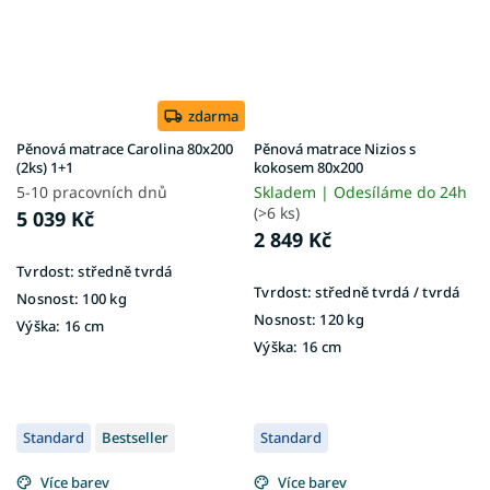
zdarma
Pěnová matrace Carolina 80x200
Pěnová matrace Nizios s
(2ks) 1+1
kokosem 80x200
5-10 pracovních dnů
Skladem | Odesíláme do 24h
(>6 ks)
5 039 Kč
2 849 Kč
Tvrdost:
středně tvrdá
Tvrdost:
středně tvrdá / tvrdá
Nosnost:
100 kg
Nosnost:
120 kg
Výška:
16 cm
Výška:
16 cm
Standard
Bestseller
Standard
Více barev
Více barev