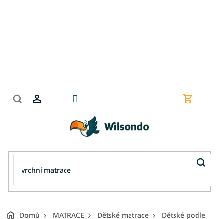
Přejít
na
obsah
Nákupní
košík
Domů
MATRACE
Dětské matrace
Dětské podle