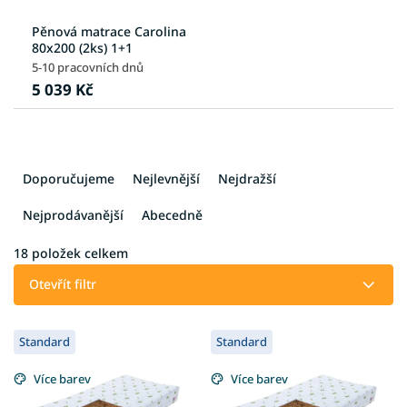
Pěnová matrace Carolina
80x200 (2ks) 1+1
5-10 pracovních dnů
5 039 Kč
Ř
a
Doporučujeme
Nejlevnější
Nejdražší
z
e
Nejprodávanější
Abecedně
n
í
18
položek celkem
p
Otevřít filtr
r
o
V
d
Standard
Standard
ý
u
p
k
Více barev
Více barev
i
t