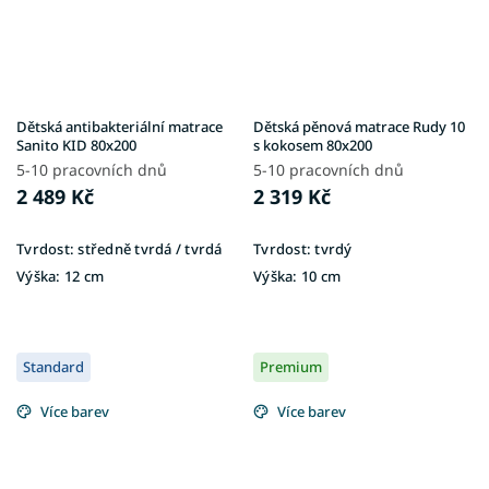
Dětská antibakteriální matrace
Dětská pěnová matrace Rudy 10
Sanito KID 80x200
s kokosem 80x200
5-10 pracovních dnů
5-10 pracovních dnů
2 489 Kč
2 319 Kč
Tvrdost:
středně tvrdá / tvrdá
Tvrdost:
tvrdý
Výška:
12 cm
Výška:
10 cm
Standard
Premium
Více barev
Více barev