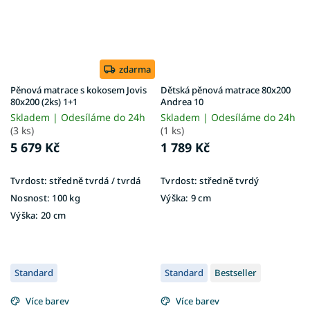
zdarma
Pěnová matrace s kokosem Jovis
Dětská pěnová matrace 80x200
80x200 (2ks) 1+1
Andrea 10
Skladem | Odesíláme do 24h
Skladem | Odesíláme do 24h
(3 ks)
(1 ks)
5 679 Kč
1 789 Kč
Tvrdost:
středně tvrdá / tvrdá
Tvrdost:
středně tvrdý
Nosnost:
100 kg
Výška:
9 cm
Výška:
20 cm
Standard
Standard
Bestseller
Více barev
Více barev