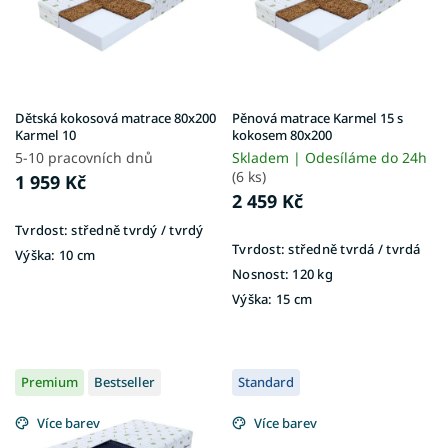
s
ů
p
r
o
d
u
Dětská kokosová matrace 80x200
Pěnová matrace Karmel 15 s
k
Karmel 10
kokosem 80x200
t
5-10 pracovních dnů
Skladem | Odesíláme do 24h
ů
(6 ks)
1 959 Kč
2 459 Kč
Tvrdost:
středně tvrdý / tvrdý
Tvrdost:
středně tvrdá / tvrdá
Výška:
10 cm
Nosnost:
120 kg
Výška:
15 cm
Premium
Bestseller
Standard
Více barev
Více barev