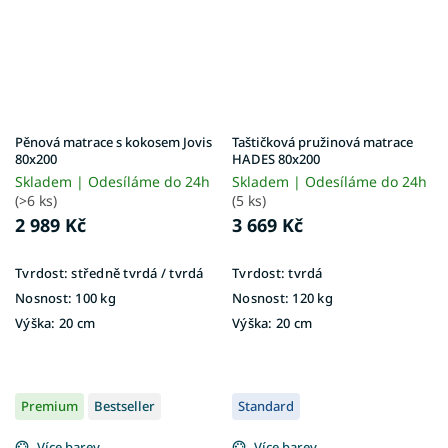
Pěnová matrace s kokosem Jovis
Taštičková pružinová matrace
80x200
HADES 80x200
Skladem | Odesíláme do 24h
Skladem | Odesíláme do 24h
(>6 ks)
(5 ks)
2 989 Kč
3 669 Kč
Tvrdost:
středně tvrdá / tvrdá
Tvrdost:
tvrdá
Nosnost:
100 kg
Nosnost:
120 kg
Výška:
20 cm
Výška:
20 cm
Premium
Bestseller
Standard
Více barev
Více barev