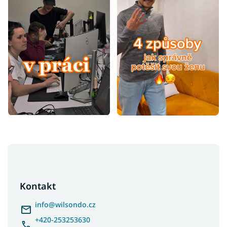
Z
á
p
a
Kontakt
t
í
info
@
wilsondo.cz
+420-253253630