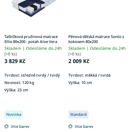
Taštičková pružinová matrace
Pěnová dětská matrace Sonto s
Ellie 80x200 - potah Aloe Vera
kokosem 80x200
Skladem | Odesíláme do 24h
Skladem | Odesíláme do 24h
(>6 ks)
(>6 ks)
3 829 Kč
2 009 Kč
Tvrdost:
středně tvrdý / tvrdý
Tvrdost:
měkká / tvrdá
Nosnost:
120 kg
Výška:
10 cm
Výška:
23 cm
Novinka
Standard
Více barev
Více barev