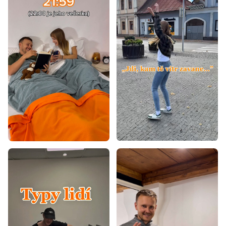
Antialergické matrace
Antibakteriální matrace
Pružinové matrace 90x200
Ortopedické matrace 90x200
Matrace Aloe Vera 90x200
Levné matrace 90x200
Matrace tvrdost H3
Tvrdé matrace 90x200
Zdravotní matrace 90x200
Matrace - výška 17 cm
Matrace podle nosnosti do 100 kg