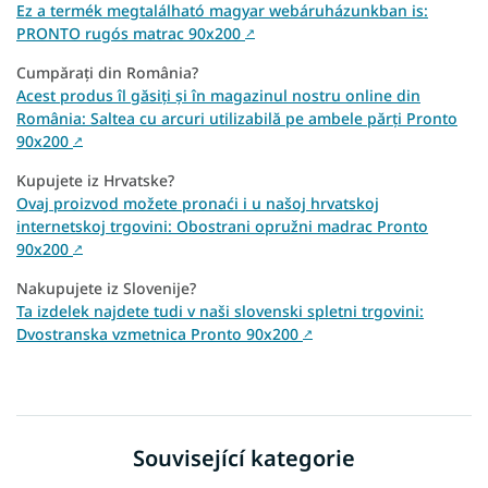
Ez a termék megtalálható magyar webáruházunkban is:
PRONTO rugós matrac 90x200
↗
Cumpărați din România?
Acest produs îl găsiți și în magazinul nostru online din
România: Saltea cu arcuri utilizabilă pe ambele părți Pronto
90x200
↗
Kupujete iz Hrvatske?
Ovaj proizvod možete pronaći i u našoj hrvatskoj
internetskoj trgovini: Obostrani opružni madrac Pronto
90x200
↗
Nakupujete iz Slovenije?
Ta izdelek najdete tudi v naši slovenski spletni trgovini:
Dvostranska vzmetnica Pronto 90x200
↗
Související kategorie