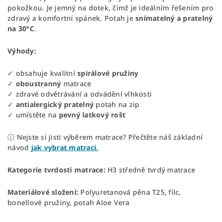
pokožkou. Je jemný na dotek, čímž je ideálním řešením pro
zdravý a komfortní spánek. Potah je
snímatelný a pratelný
na 30°C
.
Výhody:
✓ obsahuje kvalitní
spirálové
pružiny
✓
oboustranný
matrace
✓ zdravé odvětrávání a odvádění vlhkosti
✓
antialergický
pratelný
potah na zip
✓ umístěte na
pevný
latkový
rošt
ⓘ Nejste si jisti výběrem matrace? Přečtěte náš základní
návod
jak vybrat matraci
.
Kategorie tvrdosti matrace:
H3 středně tvrdý matrace
Materiálové složení:
Polyuretanová pěna T25, filc,
bonellové pružiny, potah Aloe Vera