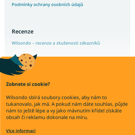
Podmínky ochrany osobních údajů
Recenze
Wilsondo – recenze a zkušenosti zákazníků
Copyright 2026
Wilsondo.cz
. Všechna práva vyhrazena.
Zobnete si cookie?
Upravit nastavení cookies
Wilsondo sbírá soubory cookies, aby nám to
Převod
Dobírka
tukanovalo, jak má. A pokud nám dáte souhlas, půjde
nám to ještě lépe a vy jako mávnutím křídel získáte
Vytvořil Shoptet Premium
obsah či reklamu dokonale na míru.
Více informací