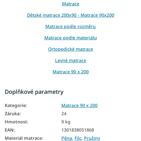
Matrace
Dětské matrace 200x90 - Matrace 90x200
Matrace podle rozměru
Matrace podle materiálu
Ortopedické matrace
Levné matrace
Matrace 90 x 200
Pružinové matrace
Doplňkové parametry
Matrace podle výšky
Kategorie
:
Matrace 90 x 200
Matrace podle nosnosti
Záruka
:
24
Matrace Aloe Vera
Hmotnost
:
9 kg
Bonellové matrace
EAN
:
1301838051868
Materiál matrace
:
Pěna
,
Filc
,
Pružiny
Matrace z PUR pěny