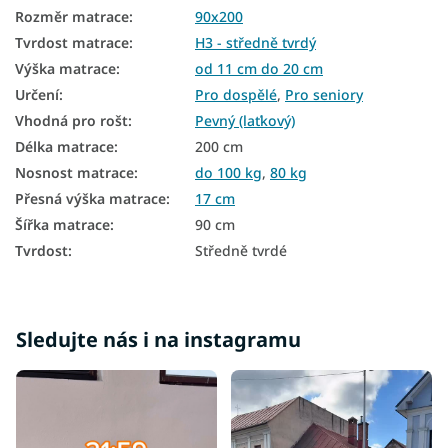
Rozměr matrace
:
90x200
Retro matrace
Tvrdost matrace
:
H3 - středně tvrdý
Přistýlkové matrace
Výška matrace
:
od 11 cm do 20 cm
Určení
:
Pro dospělé
,
Pro seniory
Přírodní matrace
Vhodná pro rošt
:
Pevný (laťkový)
Podlahové matrace
Délka matrace
:
200 cm
Nosnost matrace
:
do 100 kg
,
80 kg
Oboustranné matrace
Přesná výška matrace
:
17 cm
Matrace na polohovatelný rošt
Šířka matrace
:
90 cm
Matrace podle tvrdosti
Tvrdost
:
Středně tvrdé
Tvrdé matrace
Zdravotní matrace
Sledujte nás i na instagramu
Velké matrace
Dětské matrace podle rozměru
Dětské ortopedické matrace