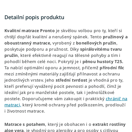
Detailní popis produktu
Kvalitní matrace Pronto
je skvělou volbou pro ty, kteří si
chtějí dopřát kvalitní a nerušený spánek. Tento
pružinový
a
oboustranný matrace,
vyrobený z
bonellových
pružin
,
poskytuje podporu a pružnost. Díky
spirálovitému
tvaru
pružin
, které efektivně reagují na tělesné pohyby a tím i
pohodlí během celé noci. Pokrytý je i
pěnou hustoty T25.
Ta nabízí optimální oporu a jemnost, přičemž
přírodní
filc
mezi zmíněnými materiály zajišťují přilnavost a ochranu
jednotlivých vrstev. Jeho
střední
tvrdost
je vhodná pro ty,
kteří preferují vyvážený pocit pevnosti a pohodlí, čímž je
ideální jak pro manželské postele, tak i jednolůžkové
postele. Doporučujeme vám zakoupit i praktický
chránič na
matraci,
který kromě ochrany před poškozením, prodlouží
i životnost matrace.
Matrace s potahem
, který je obohacen i o
extrakt rostliny
aloe vera,
je vhodný pro alergiky a pro osoby s citlivou