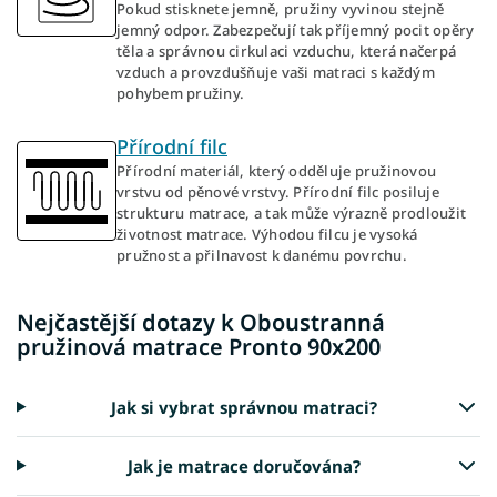
Pokud stisknete jemně, pružiny vyvinou stejně
jemný odpor. Zabezpečují tak příjemný pocit opěry
těla a správnou cirkulaci vzduchu, která načerpá
vzduch a provzdušňuje vaši matraci s každým
pohybem pružiny.
Přírodní filc
Přírodní materiál, který odděluje pružinovou
vrstvu od pěnové vrstvy. Přírodní filc posiluje
strukturu matrace, a tak může výrazně prodloužit
životnost matrace. Výhodou filcu je vysoká
pružnost a přilnavost k danému povrchu.
Nejčastější dotazy k Oboustranná
pružinová matrace Pronto 90x200
Jak si vybrat správnou matraci?
Jak je matrace doručována?