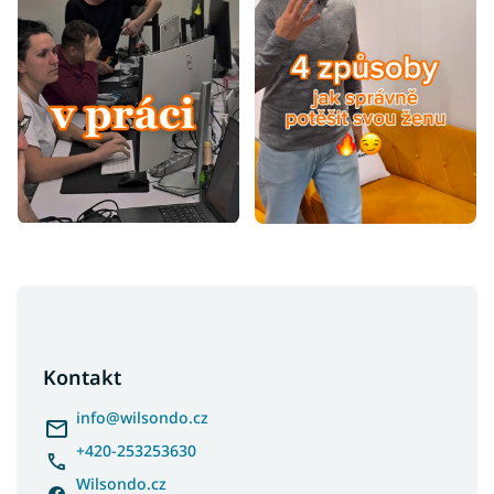
Z
á
p
a
Kontakt
t
í
info
@
wilsondo.cz
+420-253253630
Wilsondo.cz