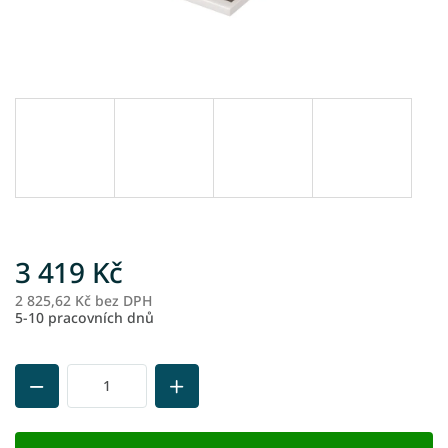
3 419 Kč
2 825,62 Kč bez DPH
M
5-10 pracovních dnů
ce