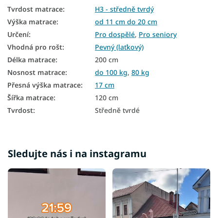
Přistýlkové matrace
Tvrdost matrace
:
H3 - středně tvrdý
Přírodní matrace
Výška matrace
:
od 11 cm do 20 cm
Určení
:
Pro dospělé
,
Pro seniory
Podlahové matrace
Vhodná pro rošt
:
Pevný (laťkový)
Oboustranné matrace
Délka matrace
:
200 cm
Nosnost matrace
:
do 100 kg
,
80 kg
Matrace na polohovatelný rošt
Přesná výška matrace
:
17 cm
Matrace podle tvrdosti
Šířka matrace
:
120 cm
Tvrdé matrace
Tvrdost
:
Středně tvrdé
Zdravotní matrace
Velké matrace
Sledujte nás i na instagramu
Antialergické matrace
Antibakteriální matrace
Pružinové matrace 120x200
Ortopedické matrace 120x200