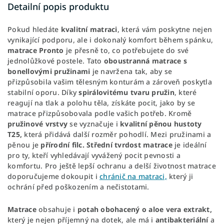
Detailní popis produktu
Pokud hledáte
kvalitní
matraci
, která vám poskytne nejen
vynikající podporu, ale i dokonalý komfort během spánku,
matrace Pronto
je přesně to, co potřebujete do své
jednolůžkové postele. Tato
oboustranná
matrace s
bonellovými pružinami
je navržena tak, aby se
přizpůsobila vašim tělesným konturám a zároveň poskytla
stabilní oporu. Díky
spirálovitému
tvaru
pružin
, které
reagují na tlak a polohu těla, získáte pocit, jako by se
matrace přizpůsobovala podle vašich potřeb. Kromě
pružinové
vrstvy
se vyznačuje i
kvalitní
pěnou
hustoty
T25,
která přidává další rozměr pohodlí. Mezi pružinami a
pěnou je
přírodní filc.
Střední
tvrdost
matrace
je ideální
pro ty, kteří vyhledávají vyvážený pocit pevnosti a
komfortu. Pro ještě lepší ochranu a delší životnost matrace
doporučujeme dokoupit i
chránič na matraci,
který ji
ochrání před poškozením a nečistotami.
Matrace
obsahuje i
potah
obohacený o aloe vera extrakt,
který je nejen příjemný na dotek, ale má i
antibakteriální
a