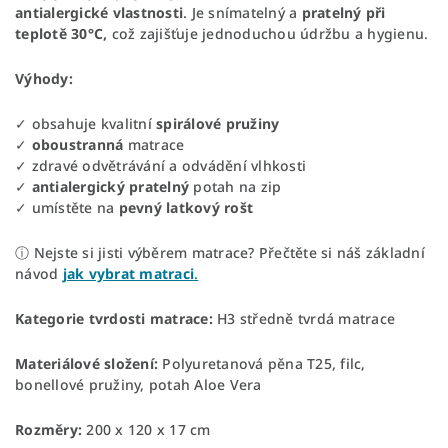
antialergické
vlastnosti
. Je snímatelný a
pratelný při
teplotě 30°C,
což zajišťuje jednoduchou údržbu a hygienu.
Výhody:
✓ obsahuje kvalitní
spirálové
pružiny
✓
oboustranná
matrace
✓ zdravé odvětrávání a odvádění vlhkosti
✓
antialergický
pratelný
potah na zip
✓ umístěte na
pevný
latkový
rošt
ⓘ Nejste si jisti výběrem matrace? Přečtěte si náš základní
návod
jak vybrat matraci
.
Kategorie tvrdosti matrace:
H3 středně tvrdá matrace
Materiálové složení:
Polyuretanová pěna T25, filc,
bonellové pružiny, potah Aloe Vera
Rozměry:
200 x 120 x 17 cm