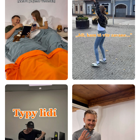
Levné matrace 120x200
Matrace tvrdost H3
Tvrdé matrace 120x200
Matrace Aloe Vera 120x200
Matrace - výška 17 cm
Matrace podle nosnosti do 100 kg