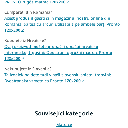
PRONTO rugós matrac 120x200
↗
Cumpărați din România?
Acest produs îl găsiți și în magazinul nostru online din
România: Saltea cu arcuri utilizabilă pe ambele părți Pronto
120x200
↗
Kupujete iz Hrvatske?
Ovaj proizvod možete pronaći i u našoj hrvatskoj
internetskoj trgovini: Obostrani opružni madrac Pronto
120x200
↗
Nakupujete iz Slovenije?
Ta izdelek najdete tudi v naši slovenski spletni trgovini:
Dvostranska vzmetnica Pronto 120x200
↗
Související kategorie
Matrace