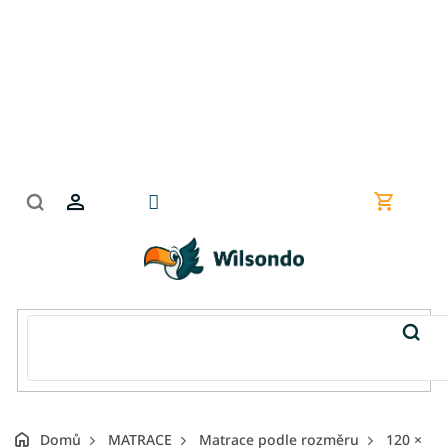
Přejít
na
obsah
Nákupní
košík
Domů
MATRACE
Matrace podle rozměru
120 ×