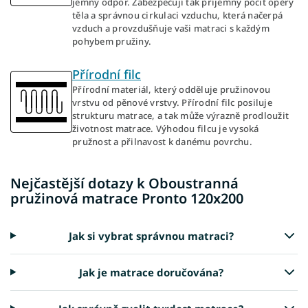
jemný odpor. Zabezpečují tak příjemný pocit opěry
těla a správnou cirkulaci vzduchu, která načerpá
vzduch a provzdušňuje vaši matraci s každým
pohybem pružiny.
Přírodní filc
Přírodní materiál, který odděluje pružinovou
vrstvu od pěnové vrstvy. Přírodní filc posiluje
strukturu matrace, a tak může výrazně prodloužit
životnost matrace. Výhodou filcu je vysoká
pružnost a přilnavost k danému povrchu.
Nejčastější dotazy k Oboustranná
pružinová matrace Pronto 120x200
Jak si vybrat správnou matraci?
Jak je matrace doručována?