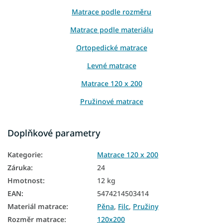
Matrace podle rozměru
Matrace podle materiálu
Ortopedické matrace
Levné matrace
Matrace 120 x 200
Pružinové matrace
Matrace podle výšky
Doplňkové parametry
Matrace podle nosnosti
Kategorie
:
Matrace 120 x 200
Matrace Aloe Vera
Záruka
:
24
Bonellové matrace
Hmotnost
:
12 kg
Matrace z PUR pěny
EAN
:
5474214503414
Materiál matrace
:
Pěna
,
Filc
,
Pružiny
Retro matrace
Rozměr matrace
:
120x200