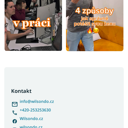
Z
á
p
a
Kontakt
t
í
info
@
wilsondo.cz
+420-253253630
Wilsondo.cz
wilsondo.cz