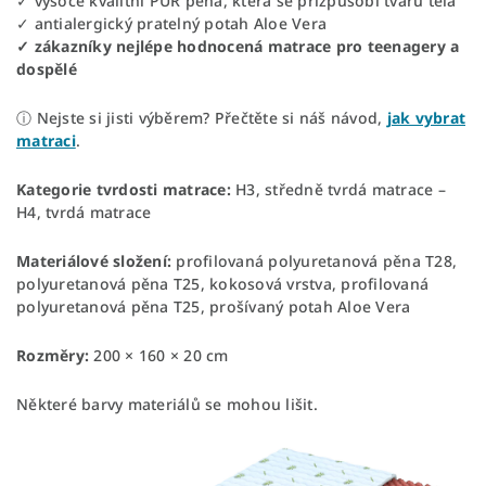
✓ vysoce kvalitní PUR pěna, která se přizpůsobí tvaru těla
✓ antialergický pratelný potah Aloe Vera
✓ zákazníky nejlépe hodnocená matrace pro teenagery a
dospělé
ⓘ Nejste si jisti výběrem? Přečtěte si náš návod,
jak vybrat
matraci
.
Kategorie tvrdosti matrace:
H3, středně tvrdá matrace –
H4, tvrdá matrace
Materiálové složení:
profilovaná polyuretanová pěna T28,
polyuretanová pěna T25, kokosová vrstva, profilovaná
polyuretanová pěna T25, prošívaný potah Aloe Vera
Rozměry:
200 × 160 × 20 cm
Některé barvy materiálů se mohou lišit.