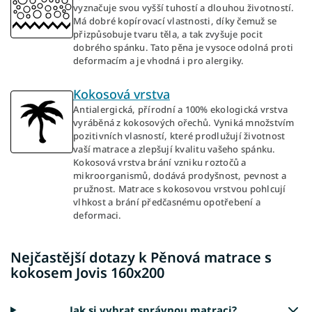
vyznačuje svou vyšší tuhostí a dlouhou životností.
Má dobré kopírovací vlastnosti, díky čemuž se
přizpůsobuje tvaru těla, a tak zvyšuje pocit
dobrého spánku. Tato pěna je vysoce odolná proti
deformacím a je vhodná i pro alergiky.
Kokosová vrstva
Antialergická, přírodní a 100% ekologická vrstva
vyráběná z kokosových ořechů. Vyniká množstvím
pozitivních vlasností, které prodlužují životnost
vaší matrace a zlepšují kvalitu vašeho spánku.
Kokosová vrstva brání vzniku roztočů a
mikroorganismů, dodává prodyšnost, pevnost a
pružnost. Matrace s kokosovou vrstvou pohlcují
vlhkost a brání předčasnému opotřebení a
deformaci.
Nejčastější dotazy k Pěnová matrace s
kokosem Jovis 160x200
Jak si vybrat správnou matraci?