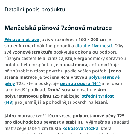
Detailní popis produktu
Manželská pěnová 7zónová matrace
Pěnová matrace
Jovis v rozměrech
160 × 200 cm
je
spojením maximálního pohodlí a
dlouhé životnosti
. Díky
své
7zónové struktuře
poskytuje dokonalou podporu
různým částem těla, čímž zajišťuje ergonomicky správnou
polohu během spánku. Je
oboustranná
, což umožňuje
přizpůsobit tvrdost povrchu podle vašich potřeb.
Jedna
strana matrace
je tvořena
4cm vrstvou
polyuretanové
pěny
T28, která poskytuje
pevnou oporu (H4)
a je ideální
jako tvrdší podklad.
Druhá strana
obsahuje
4cm
polyuretanovou pěnu T25
nabízející
střední tvrdost
(H3)
pro jemnější a pohodlnější povrch na ležení.
Jádro matrace
tvoří 10cm vrstva
polyuretanové pěny T25
pro
dlouhodobou pevnost a stabilitu
. Výjimečnou součástí
matrace je také 1 cm tlustá
kokosová vložka
, která