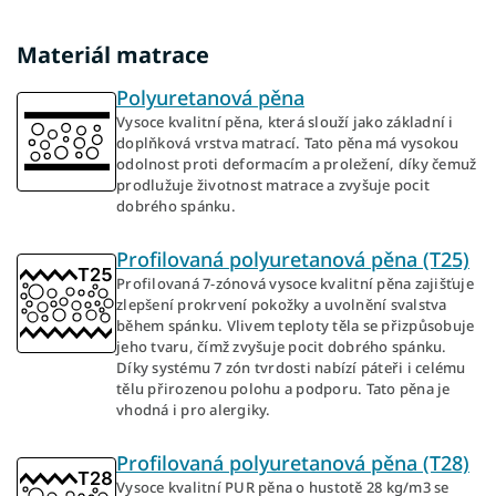
Materiál matrace
Polyuretanová pěna
Vysoce kvalitní pěna, která slouží jako základní i
doplňková vrstva matrací. Tato pěna má vysokou
odolnost proti deformacím a proležení, díky čemuž
prodlužuje životnost matrace a zvyšuje pocit
dobrého spánku.
Profilovaná polyuretanová pěna (T25)
Profilovaná 7-zónová vysoce kvalitní pěna zajišťuje
zlepšení prokrvení pokožky a uvolnění svalstva
během spánku. Vlivem teploty těla se přizpůsobuje
jeho tvaru, čímž zvyšuje pocit dobrého spánku.
Díky systému 7 zón tvrdosti nabízí páteři i celému
tělu přirozenou polohu a podporu. Tato pěna je
vhodná i pro alergiky.
Profilovaná polyuretanová pěna (T28)
Vysoce kvalitní PUR pěna o hustotě 28 kg/m3 se