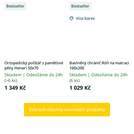
Bestseller
Bestseller
Více barev
Ortopedický polštář z paměťové
Bavlněný chránič Róll na matraci
pěny Henari 50x70
160x200
Skladem | Odesíláme do 24h
Skladem | Odesíláme do 24h
(>6 ks)
(6 ks)
1 349 Kč
1 029 Kč
Zobrazit všechny související produkty