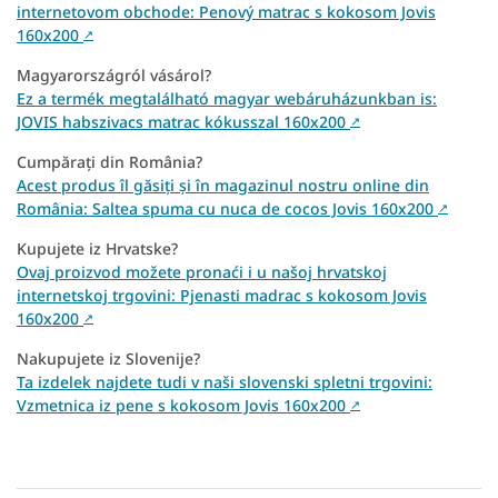
internetovom obchode: Penový matrac s kokosom Jovis
160x200
↗
Magyarországról vásárol?
Ez a termék megtalálható magyar webáruházunkban is:
JOVIS habszivacs matrac kókusszal 160x200
↗
Cumpărați din România?
Acest produs îl găsiți și în magazinul nostru online din
România: Saltea spuma cu nuca de cocos Jovis 160x200
↗
Kupujete iz Hrvatske?
Ovaj proizvod možete pronaći i u našoj hrvatskoj
internetskoj trgovini: Pjenasti madrac s kokosom Jovis
160x200
↗
Nakupujete iz Slovenije?
Ta izdelek najdete tudi v naši slovenski spletni trgovini:
Vzmetnica iz pene s kokosom Jovis 160x200
↗