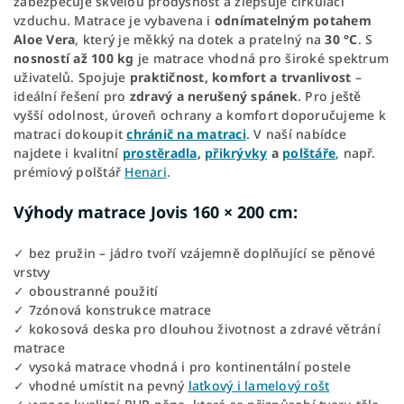
zabezpečuje skvělou prodyšnost a zlepšuje cirkulaci
vzduchu. Matrace je vybavena i
odnímatelným potahem
Aloe Vera
, který je měkký na dotek a pratelný na
30 °C
. S
nosností až 100 kg
je matrace vhodná pro široké spektrum
uživatelů. Spojuje
praktičnost, komfort a trvanlivost
–
ideální řešení pro
zdravý a nerušený spánek
. Pro ještě
vyšší odolnost, úroveň ochrany a komfort doporučujeme k
matraci dokoupit
chránič na matraci
. V naší nabídce
najdete i kvalitní
prostěradla
,
přikrývky
a
polštáře
, např.
prémiový polštář
Henari
.
Výhody matrace Jovis 160 × 200 cm:
✓ bez pružin – jádro tvoří vzájemně doplňující se pěnové
vrstvy
✓ oboustranné použití
✓ 7zónová konstrukce matrace
✓ kokosová deska pro dlouhou životnost a zdravé větrání
matrace
✓ vysoká matrace vhodná i pro kontinentální postele
✓ vhodné umístit na pevný
laťkový i lamelový rošt