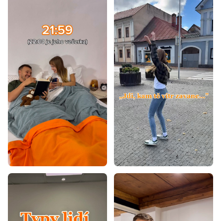
Levné matrace 160x200
Matrace tvrdost H3
Matrace tvrdost H4
Tvrdé matrace 160x200
Matrace - výška 20 cm