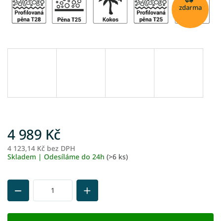
zdarma
4 989 Kč
4 123,14 Kč bez DPH
M
Skladem | Odesíláme do 24h
(>6 ks)
ce