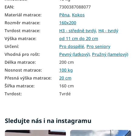
Podlahové matrace
EAN
:
7300387088077
Materiál matrace
:
Pěna
,
Kokos
Oboustranné matrace
Rozměr matrace
:
160x200
Matrace podle tvrdosti
Tvrdost matrace
:
H3 - středně tvrdý
,
H4 - tvrdý
Tvrdé matrace
Výška matrace
:
od 11 cm do 20 cm
Určení
:
Pro dospělé
,
Pro seniory
Zónové matrace
Vhodná pro rošt
:
Pevný (laťkový)
,
Pružný (lamelový)
Velké matrace
Délka matrace
:
200 cm
Nosnost matrace
:
100 kg
Manželské matrace
Přesná výška matrace
:
20 cm
7zónové matrace
Šířka matrace
:
160 cm
Tvrdost
:
Tvrdé
Pěnové matrace 160x200
Kokosové matrace 160x200
Vysoké matrace 160×200
Sledujte nás i na instagramu
Matrace Aloe Vera 160x200