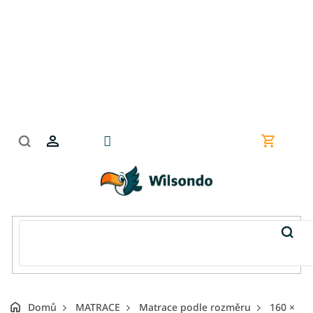
Přejít
na
obsah
Nákupní
košík
Domů
MATRACE
Matrace podle rozměru
160 ×