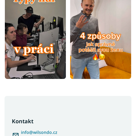
Z
á
p
a
Kontakt
t
í
info
@
wilsondo.cz