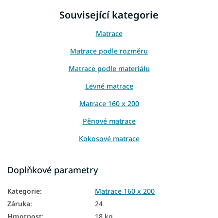
Související kategorie
Matrace
Matrace podle rozměru
Matrace podle materiálu
Levné matrace
Matrace 160 x 200
Pěnové matrace
Kokosové matrace
Matrace podle výšky
Doplňkové parametry
Vysoké matrace
Kategorie
:
Matrace 160 x 200
Matrace Aloe Vera
Záruka
:
24
Matrace z PUR pěny
Hmotnost
:
18 kg