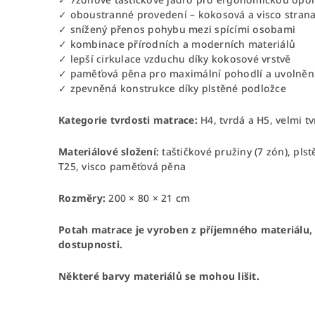
✓ oboustranné provedení – kokosová a visco stran
✓ snížený přenos pohybu mezi spícími osobami
✓ kombinace přírodních a moderních materiálů
✓ lepší cirkulace vzduchu díky kokosové vrstvě
✓ paměťová pěna pro maximální pohodlí a uvolnění
✓ zpevněná konstrukce díky plstěné podložce
Kategorie tvrdosti matrace:
H4,
tvrdá a H5, velmi t
Materiálové složení:
taštičkové pružiny (7 zón), pl
T25, visco paměťová pěna
Rozměry:
200 × 80 × 21 cm
Potah matrace je vyroben z příjemného materiálu, p
dostupnosti.
Některé barvy materiálů se mohou lišit.