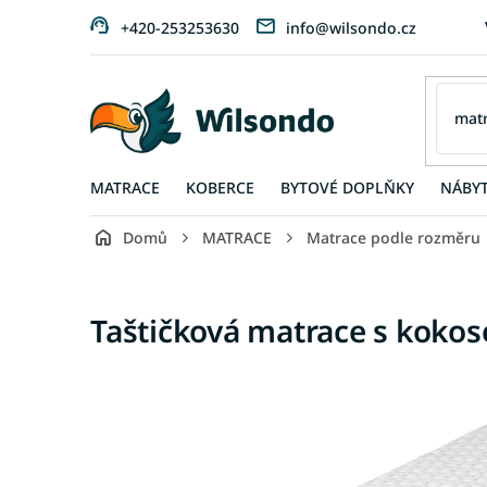
Přejít
+420-253253630
info@wilsondo.cz
na
obsah
MATRACE
KOBERCE
BYTOVÉ DOPLŇKY
NÁBY
Domů
MATRACE
Matrace podle rozměru
Taštičková matrace s kok