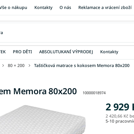
Vše o nákupu
Kontakty
O nás
Reklamace a vrácení zboží
TEK
PRO DĚTI
ABSOLUTUKANÍ VÝPRODEJ
Kontakty
80 × 200
Taštičková matrace s kokosem Memora 80x200
osem Memora 80x200
10000018974
2 929 
2 420,66 Kč b
5-10 pracovn