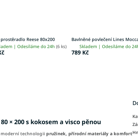
y prostěradlo Reese 80x200
Bavlněné povlečení Lines Mocc
ladem | Odesíláme do 24h
(6 ks)
Skladem | Odesíláme do 2
Kč
789 Kč
D
Ka
80 × 200
s kokosem a visco pěnou
Zá
H
 moderní technologii
pružinek, přírodní materiály a komfort