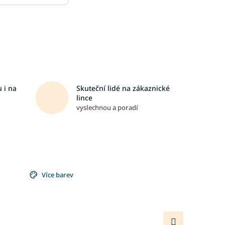
 i na
Skuteční lidé na zákaznické
lince
vyslechnou a poradí
Více barev
Další