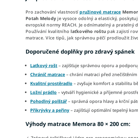
Pro zachování vlastností
pružinové matrace
Memora
Potah Melody
je vysoce odolný a elastický, poskyt
evropské normy REACH. Je odnímatelný a pratelný do
Používání kvalitního
laťkového roštu
pak zajistí ro
matrace. Více tipů, jak správnou péčí prodloužit ži
Doporučené doplňky pro zdravý spánek
Laťkový rošt
– zajišťuje správnou oporu a podporu
Chránič matrace
– chrání matraci před znečištěním a
Kvalitní prostěradlo
– zvyšuje komfort a stabilitu 
Ložní prádlo
– vytváří hygienické a příjemné prostř
Pohodlný polštář
– správná opora hlavy a krční pát
Přikrývky a peřiny
– zajišťují optimální tepelný ko
Výhody matrace Memora 80 × 200 cm:
✓ 7zónové taštičkové jádro pro ergonomickou opo