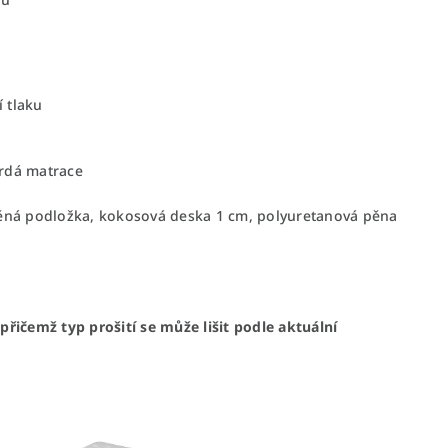
a
 tlaku
vrdá matrace
stěná podložka, kokosová deska 1 cm, polyuretanová pěna
řičemž typ prošití se může lišit podle aktuální