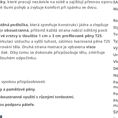
nky
, které pracují nezávisle na sobě a zajišťují přesnou oporu
E
vně tlumí pohyb a zvyšuje komfort při spánku ve dvou.
Ma
Ro
stěná podložka
, která zpevňuje konstrukci jádra a zlepšuje
St
 je
oboustranná
, přičemž každá strana nabízí odlišný pocit
Tv
vé vrstvy o tloušťce 1 cm
a
3 cm profilované pěny T25
.
Ty
irkulaci vzduchu a vyšší tuhost, zatímco tvarovaná pěna T25
rování těla. Druhá strana matrace je vybavena
visco
Vý
a tlak. Díky tomu se dokonale přizpůsobuje tělu, zmírňuje
Ur
 dlouhém odpočinku.
Vh
Dé
No
 vysokou přizpůsobivostí.
Pa
ma
y a paměťové pěny.
Po
oboustranné využití s různými tvrdostmi.
Př
ou podporu páteře.
ma
Ší
a