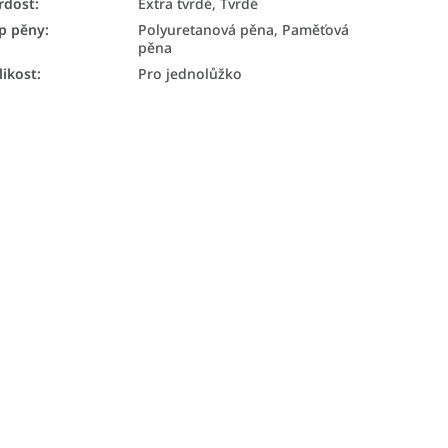
rdost
:
Extra tvrdé, Tvrdé
p pěny
:
Polyuretanová pěna, Paměťová
pěna
likost
:
Pro jednolůžko