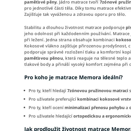
paměťové pěny.
Jádro matrace tvoří
7zónové pruži
pro jednotlivé části těla. Díky tomu matrace efekti
Zajišťuje tak vyváženou a zdravou oporu pro tělo.
Stabilitu a dlouhou životnost matrace podporuje
pl
jeho odolnost při každodenním používání. Matrace
při ležení. Jedna strana obsahuje kombinaci
kokoso
Kokosové vlákno zajišťuje přirozenou prodyšnost, c
podporuje správné rozložení tlaku a komfortní kopí
paměťovou pěnou
, která reaguje na tělesné teplo 
tlakové body a přináší vysoký komfort zejména při
Pro koho je matrace Memora ideální?
Pro ty, kteří hledají
7zónovou pružinovou matraci
s
Pro uživatele preferující
kombinaci kokosové vrstv
Pro ty, kteří ocení
minimalizaci přenosu pohybu
a
Pro uživatele hledající
ortopedickou a ergonomick
Jak prodloužit životnost matrace Memor