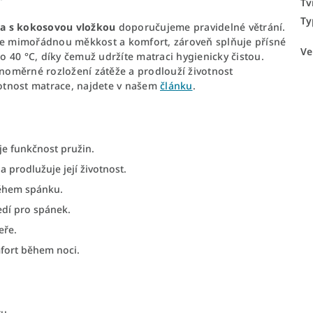
Tv
Ty
 s kokosovou vložkou
doporučujeme pravidelné větrání.
uje mimořádnou měkkost a komfort, zároveň splňuje přísné
Ve
 40 °C, díky čemuž udržíte matraci hygienicky čistou.
vnoměrné rozložení zátěže a prodlouží životnost
votnost matrace, najdete v našem
článku
.
je funkčnost pružin.
 prodlužuje její životnost.
během spánku.
edí pro spánek.
eře.
mfort během noci.
ru