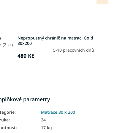
produkt
a
Nepropustný chránič na matraci Gold
80x200
4h
(2 ks)
5-10 pracovních dnů
489 Kč
oplňkové parametry
tegorie
:
Matrace 80 x 200
ruka
:
24
motnost
:
17 kg