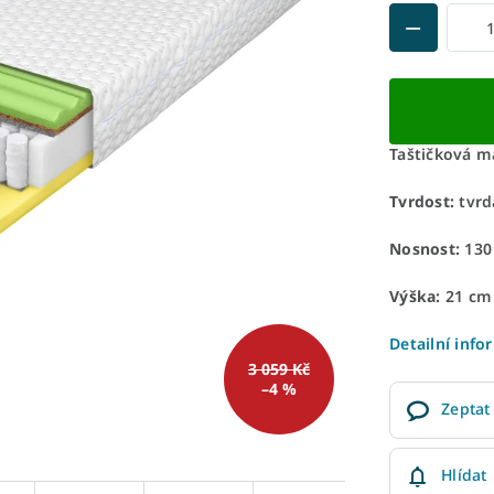
Taštičková m
Tvrdost:
tvrd
Nosnost:
130
Výška:
21 cm
Detailní info
3 059 Kč
–4 %
Zeptat
Hlídat