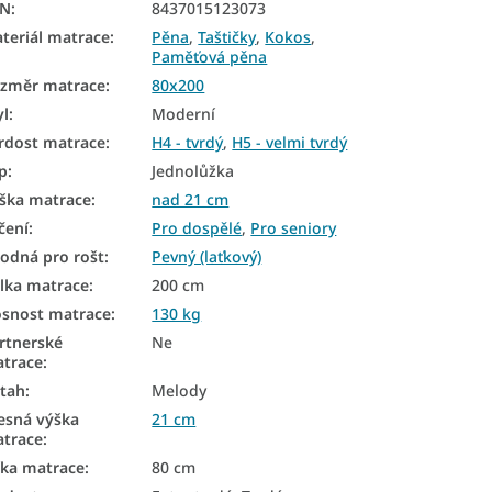
AN
:
8437015123073
teriál matrace
:
Pěna
,
Taštičky
,
Kokos
,
Paměťová pěna
změr matrace
:
80x200
yl
:
Moderní
rdost matrace
:
H4 - tvrdý
,
H5 - velmi tvrdý
p
:
Jednolůžka
ška matrace
:
nad 21 cm
čení
:
Pro dospělé
,
Pro seniory
odná pro rošt
:
Pevný (laťkový)
lka matrace
:
200 cm
snost matrace
:
130 kg
rtnerské
Ne
trace
:
tah
:
Melody
esná výška
21 cm
trace
:
řka matrace
:
80 cm