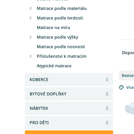
Matrace podle materiálu
Matrace podle tvrdosti
Matrace na míru
Matrace podle výšky
Ř
Matrace podle nosnosti
a
Dopo
Příslušenství k matracím
z
e
Atypické matrace
V
n
Bestse
ý
í
KOBERCE
p
p
Více
i
r
BYTOVÉ DOPLŇKY
s
o
p
d
NÁBYTEK
r
u
o
k
PRO DĚTI
d
t
u
ů