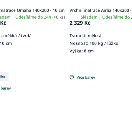
 matrace Omaha 140x200 - 10 cm
Vrchní matrace Airlia 140x200 
ladem | Odesíláme do 24h
(>6 ks)
Skladem | Odesíláme do
 Kč
2 329 Kč
:
měkká / tvrdá
Tvrdost:
měkká
10 cm
Nosnost:
100 kg / lůžko
Výška:
8 cm
ller
Více barev
 barev