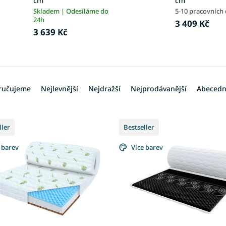
cm
cm
Skladem | Odesíláme do
5-10 pracovních
24h
3 409 Kč
3 639 Kč
ručujeme
Nejlevnější
Nejdražší
Nejprodávanější
Abeced
ller
Bestseller
 barev
Více barev