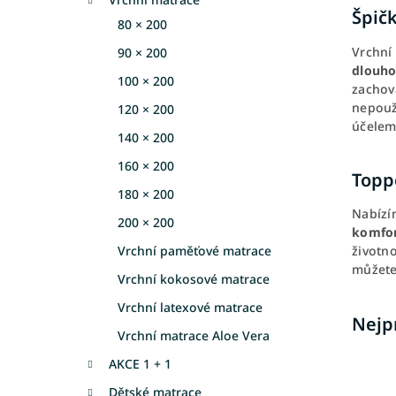
a
Špič
80 × 200
n
Vrchní
e
90 × 200
dlouho
l
100 × 200
zachov
nepouž
120 × 200
účelem
140 × 200
160 × 200
Topp
180 × 200
Nabíz
200 × 200
komfor
Vrchní paměťové matrace
životn
můžete 
Vrchní kokosové matrace
Vrchní latexové matrace
Nejp
Vrchní matrace Aloe Vera
AKCE 1 + 1
Dětské matrace