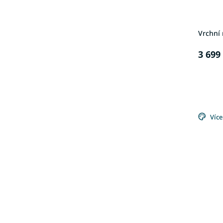
Vrchní
3 699
Více