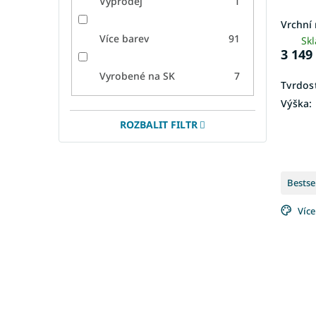
Výprodej
1
Vrchní
Více barev
91
Sk
3 149
Vyrobené na SK
7
Tvrdost
Výška:
ROZBALIT FILTR
Bestse
Více