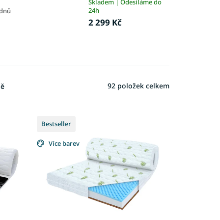
Skladem | Odesíláme do
24h
 dnů
2 299 Kč
92
položek celkem
ně
Bestseller
Více barev