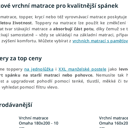
kové vrchní matrace pro kvalitnější spánek
 matrace, topper, krycí nebo též vyrovnávací matrace poskytuje
letou životnost
. Toppery na matrace lze použít ke změkčení
at tvar stávající matrace a
absorbují část potu
, díky čemuž se 
ívají samostatně – vždy se ukládají na základní matraci, přípa
 zvýšení komfortu. Můžete vybírat z
vrchních matrací s paměťo
ery za top ceny
íme toppery
na jednolůžka
i
XXL manželské postele
jako
levn
t spánku na starší matraci nebo pohovce.
Nemusíte tak hn
ost a upgradovat pohodlí pomocí tenké, tlustší, měkké či tvr
vyhledat pomocí filtru vlevo.
rodávanější
Vrchní matrace
Vrchní matrac
Omaha 180x200 - 10
Omaha 160x200