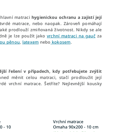
 hlavní matraci
hygienickou ochranu
a zajistí její
 tvrdé matrace, nebo naopak. Zároveň pomáhají
také prodlouží zmiňovaná životnost. Nikdy se ale
dně je lze použít jako
vrchní matraci na gauč
za
vou pěnou
,
latexem
nebo
kokosem
.
ější řešení v případech, kdy potřebujete zvýšit
ed měnit celou matraci, stačí prodloužit její
dé vrchní matrace. Šetříte? Nejlevnější kousky
e
Vrchní matrace
 - 10
Omaha 90x200 - 10 cm