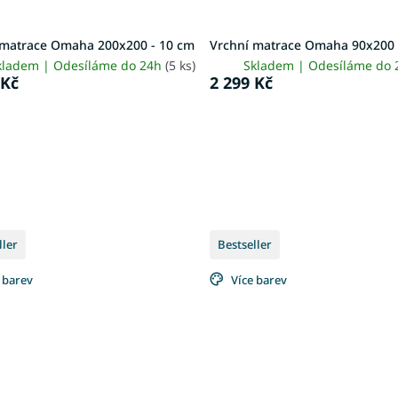
 matrace Omaha 200x200 - 10 cm
Vrchní matrace Omaha 90x200 
kladem | Odesíláme do 24h
(5 ks)
Skladem | Odesíláme do
 Kč
2 299 Kč
ller
Bestseller
 barev
Více barev