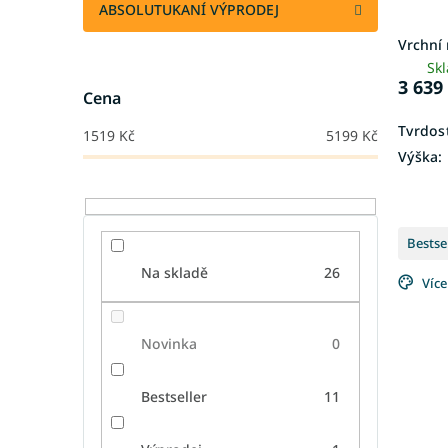
k
ABSOLUTUKANÍ VÝPRODEJ
t
Vrchní
ů
Sk
3 639
Cena
Tvrdost
1519
Kč
5199
Kč
Výška:
Bestse
Na skladě
26
Více
Novinka
0
Bestseller
11