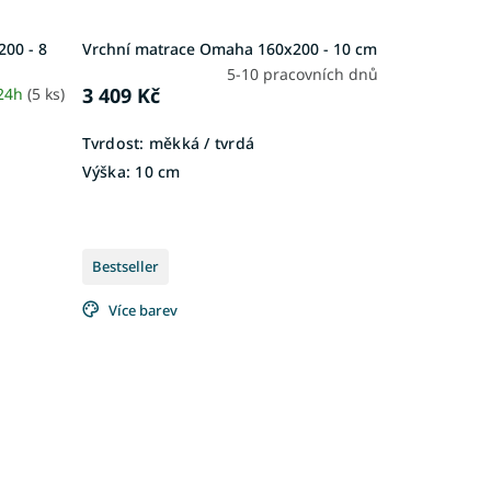
00 - 8
Vrchní matrace Omaha 160x200 - 10 cm
5-10 pracovních dnů
3 409 Kč
 24h
(5 ks)
Tvrdost:
měkká / tvrdá
Výška:
10 cm
Bestseller
Více barev