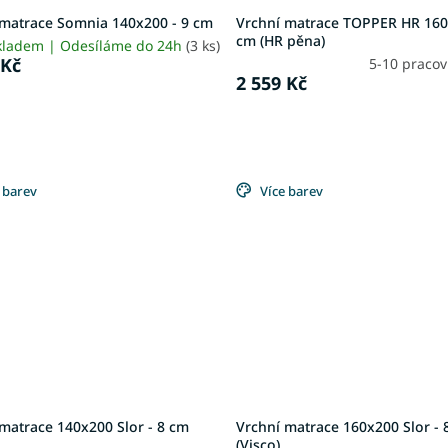
 matrace Somnia 140x200 - 9 cm
Vrchní matrace TOPPER HR 160
cm (HR pěna)
kladem | Odesíláme do 24h
(3 ks)
 Kč
5-10 praco
2 559 Kč
 barev
Více barev
matrace 140x200 Slor - 8 cm
Vrchní matrace 160x200 Slor - 
(Visco)