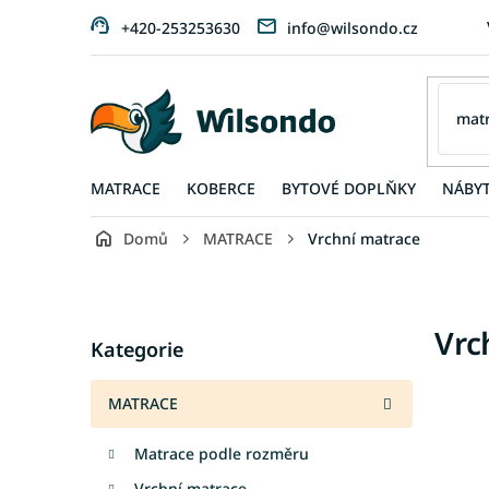
Přejít
+420-253253630
info@wilsondo.cz
na
obsah
MATRACE
KOBERCE
BYTOVÉ DOPLŇKY
NÁBY
Domů
MATRACE
Vrchní matrace
P
o
s
Přeskočit
Vrc
t
Kategorie
kategorie
r
a
MATRACE
n
n
Matrace podle rozměru
í
p
Vrchní matrace