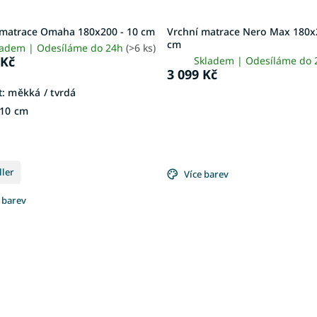
 matrace Omaha 180x200 - 10 cm
Vrchní matrace Nero Max 180x2
cm
ladem | Odesíláme do 24h
(>6 ks)
 Kč
Skladem | Odesíláme do
3 099 Kč
:
měkká / tvrdá
10 cm
ller
Více barev
 barev