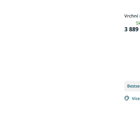
Vrchní
S
3 889
Bestse
Více