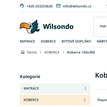
Přejít
+420-253253630
info@wilsondo.cz
na
obsah
MATRACE
KOBERCE
BYTOVÉ DOPLŇKY
NÁBY
Domů
KOBERCE
Koberce 150x300
P
o
s
Přeskočit
Kob
t
Kategorie
kategorie
r
a
MATRACE
n
Ř
n
a
KOBERCE
Dopo
í
z
p