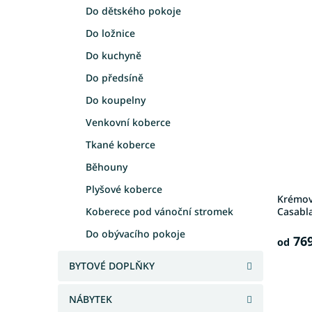
e
a
Do dětského pokoje
V
n
n
Do ložnice
ý
í
e
p
p
Do kuchyně
l
i
r
Do předsíně
s
o
p
d
Do koupelny
r
u
Venkovní koberce
o
k
d
t
Tkané koberce
u
ů
Běhouny
k
t
Plyšové koberce
Krémov
ů
Koberece pod vánoční stromek
Casabl
Do obývacího pokoje
769
od
BYTOVÉ DOPLŇKY
NÁBYTEK