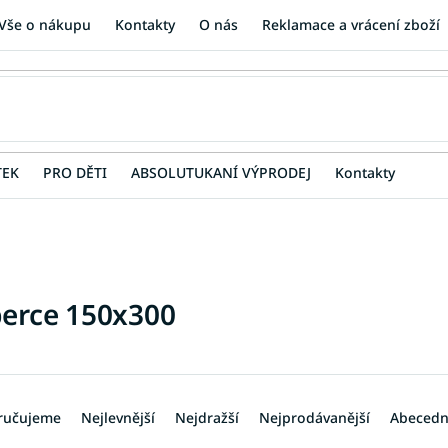
Vše o nákupu
Kontakty
O nás
Reklamace a vrácení zboží
TEK
PRO DĚTI
ABSOLUTUKANÍ VÝPRODEJ
Kontakty
erce 150x300
ručujeme
Nejlevnější
Nejdražší
Nejprodávanější
Abeced