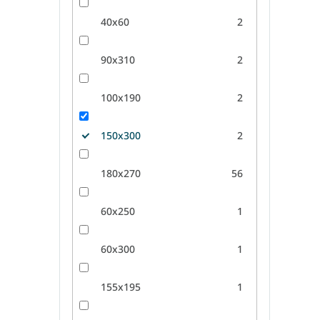
40x60
2
90x310
2
100x190
2
150x300
2
180x270
56
60x250
1
60x300
1
155x195
1