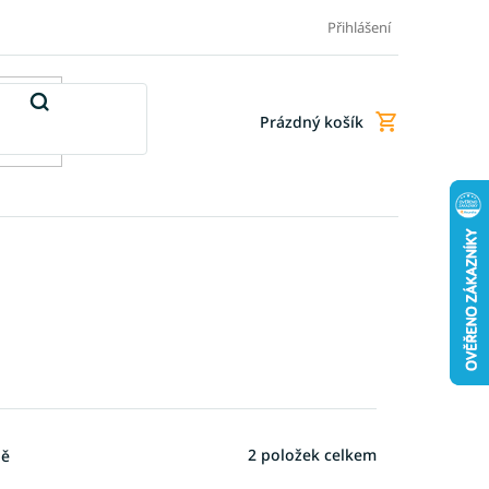
Doprava a platba
Doplňkové služby
Obchodní podmínky
Přihlášení
Prázdný košík
Nákupní
košík
2
položek celkem
ně