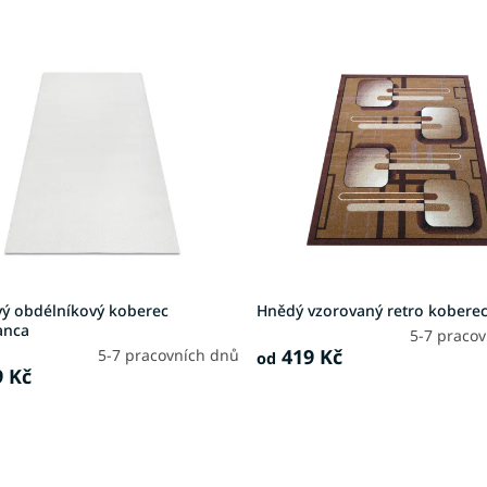
ý obdélníkový koberec
Hnědý vzorovaný retro koberec
anca
5-7 praco
419 Kč
5-7 pracovních dnů
od
 Kč
O