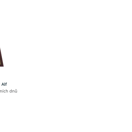
 Alf
vních dnů