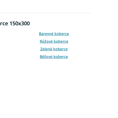
erce 150x300
Barevné koberce
Růžové koberce
Zelené koberce
Béžové koberce
Oranžové koberce
Koberce 80x150
Koberce 90x200
Koberce 120x170
Koberce 140x190
Koberce 160x220
Koberce 180x260
Koberce 200x300