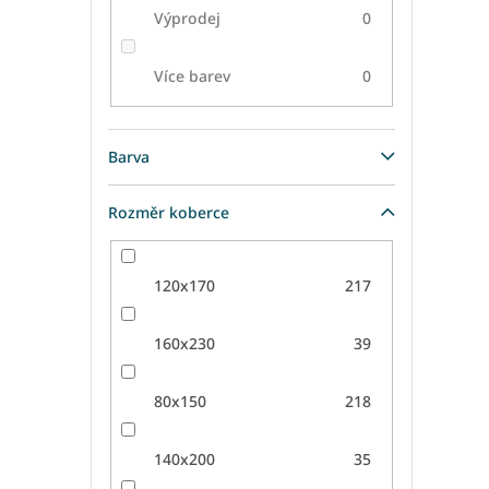
Výprodej
0
Více barev
0
Barva
Rozměr koberce
120x170
217
160x230
39
80x150
218
140x200
35