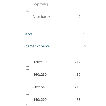
Výprodej
0
Více barev
0
Barva
Rozměr koberce
120x170
217
160x230
39
80x150
218
140x200
35