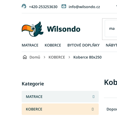
Přejít
+420-253253630
info@wilsondo.cz
na
obsah
MATRACE
KOBERCE
BYTOVÉ DOPLŇKY
NÁBY
Domů
KOBERCE
Koberce 80x250
P
o
s
Přeskočit
Kob
t
Kategorie
kategorie
r
a
MATRACE
n
Ř
n
a
KOBERCE
Dopo
í
z
p