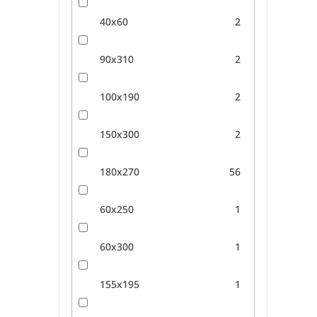
40x60
2
90x310
2
100x190
2
150x300
2
180x270
56
60x250
1
60x300
1
155x195
1