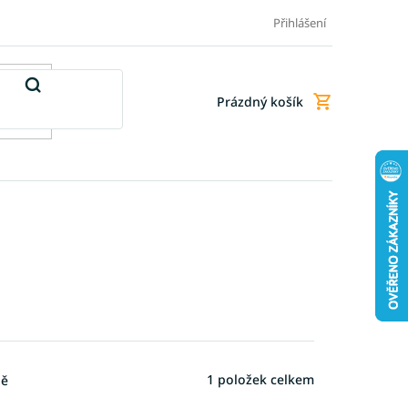
Doprava a platba
Doplňkové služby
Obchodní podmínky
Přihlášení
Prázdný košík
Nákupní
košík
1
položek celkem
ně