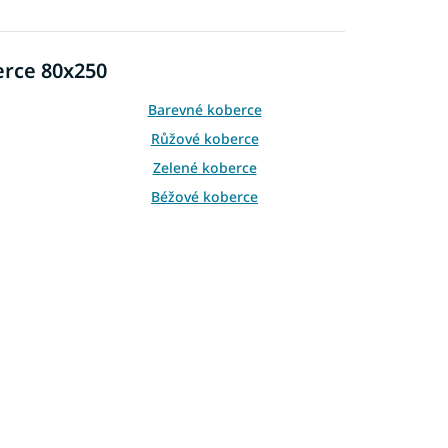
erce 80x250
Barevné koberce
Růžové koberce
Zelené koberce
Béžové koberce
Oranžové koberce
Koberce 80x150
Koberce 90x200
Koberce 120x170
Koberce 140x190
Koberce 160x220
Koberce 180x260
Koberce 200x300