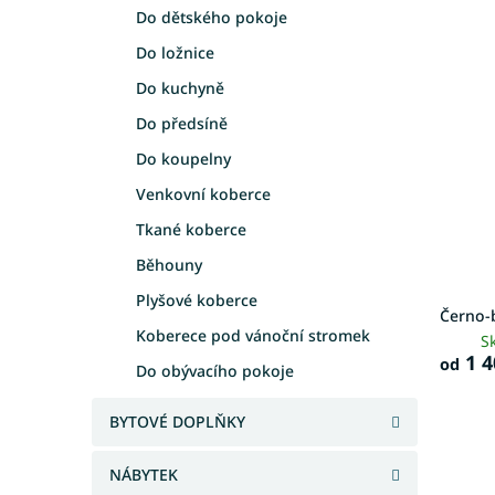
e
a
Do dětského pokoje
V
n
n
Do ložnice
ý
í
e
p
p
Do kuchyně
l
i
r
Do předsíně
s
o
p
d
Do koupelny
r
u
Venkovní koberce
o
k
d
t
Tkané koberce
u
ů
Běhouny
k
t
Plyšové koberce
Černo-
ů
Koberece pod vánoční stromek
S
1 4
od
Do obývacího pokoje
BYTOVÉ DOPLŇKY
NÁBYTEK