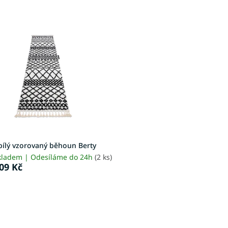
bílý vzorovaný běhoun Berty
kladem | Odesíláme do 24h
(2 ks)
09 Kč
O
v