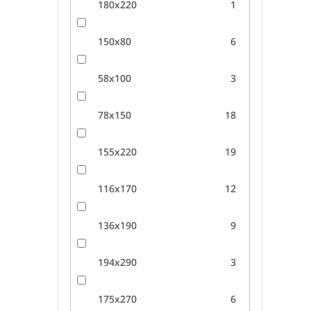
180x220
1
150x80
6
58x100
3
78x150
18
155x220
19
116x170
12
136x190
9
194x290
3
175x270
6